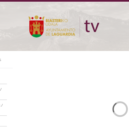
S
/
./