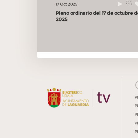
965
17 Oct 2025
Pleno ordinario del 17 de octubre d
2025
P
P
P
P
P