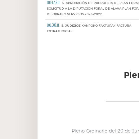
00:17:30
4. APROBACIÓN DE PROPUESTA DE PLAN FORAL
SOLICITUD A LA DIPUTACIÓN FORAL DE ÁLAVA PLAN FOR
DE OBRAS Y SERVICIOS 2026-2027.
00:36:11
5. JUDIZIOZ KANPOKO FAKTURA/ FACTURA
EXTRAJUDICIAL.
00:36:47
6. HORNIDURA ENERGETIKOAK EROSTEKO
ESKAERA NAGUSIA./SOLICITUD CENTRAL DE COMPRAS
SUMINISTROS ENERGÉTICOS.
00:42:15
7. MOCIÓN PRESENTADA POR GRUPO PNV
(SITUACIÓN PALESTINA)
Ple
00:51:27
8. Nuevo punto del Orden del día
00:51:42
9. GALDE-ESKEAK/RUEGOS Y PREGUNTAS.
Pleno Ordinario del 20 de Ju