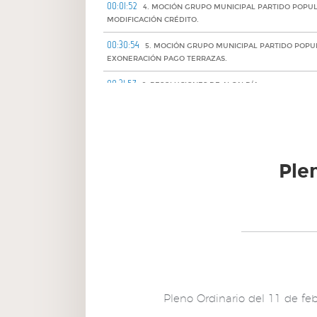
00:01:52
4. MOCIÓN GRUPO MUNICIPAL PARTIDO POPU
MODIFICACIÓN CRÉDITO.
00:30:54
5. MOCIÓN GRUPO MUNICIPAL PARTIDO POPU
EXONERACIÓN PAGO TERRAZAS.
00:31:57
6. RESOLUCIONES DE ALCALDÍA.
00:34:30
7. ESCRITOS Y COMUNICACIONES.
00:34:41
8. ASUNTOS DE INTERVENCIÓN.
00:34:47
Ple
9. ASUNTOS DE ALCALDÍA.
00:34:53
10. RUEGOS Y PREGUNTAS.
Pleno Ordinario del 11 de fe