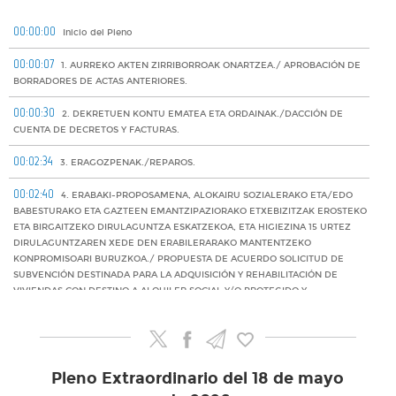
00:00:00
Inicio del Pleno
00:00:07
1. AURREKO AKTEN ZIRRIBORROAK ONARTZEA./ APROBACIÓN DE
BORRADORES DE ACTAS ANTERIORES.
00:00:30
2. DEKRETUEN KONTU EMATEA ETA ORDAINAK./DACCIÓN DE
CUENTA DE DECRETOS Y FACTURAS.
00:02:34
3. ERAGOZPENAK./REPAROS.
00:02:40
4. ERABAKI-PROPOSAMENA, ALOKAIRU SOZIALERAKO ETA/EDO
BABESTURAKO ETA GAZTEEN EMANTZIPAZIORAKO ETXEBIZITZAK EROSTEKO
ETA BIRGAITZEKO DIRULAGUNTZA ESKATZEKOA, ETA HIGIEZINA 15 URTEZ
DIRULAGUNTZAREN XEDE DEN ERABILERARAKO MANTENTZEKO
KONPROMISOARI BURUZKOA./ PROPUESTA DE ACUERDO SOLICITUD DE
SUBVENCIÓN DESTINADA PARA LA ADQUISICIÓN Y REHABILITACIÓN DE
VIVIENDAS CON DESTINO A ALQUILER SOCIAL Y/O PROTEGIDO Y
EMANCIPACIÓN JUVENIL Y ACUERDO DE COMPROMISO DE MANTENIMIENTO
DEL INMUEBLE PARA EL USO OBJETO DE LA SUBVENCIÓN DURANTE 15
AÑOS.
00:16:46
5. 2025eko LIKIDAZIO-KONTUAREN DAKZIOA/ DACCIÓN DE CUENTA
Pleno Extraordinario del 18 de mayo
DE LIQUIDACIÓN 2025